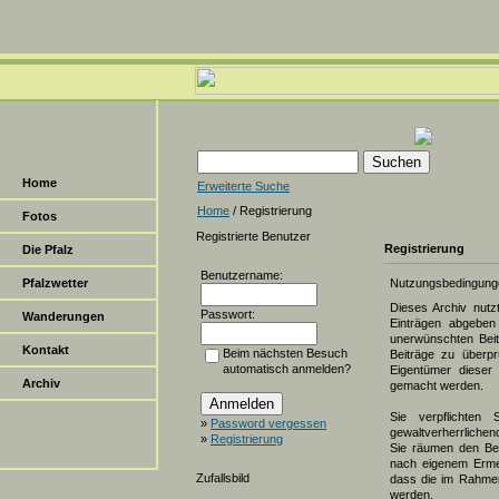
Home
Erweiterte Suche
Home
/ Registrierung
Fotos
Registrierte Benutzer
Registrierung
Die Pfalz
Benutzername:
Pfalzwetter
Nutzungsbedingung
Dieses Archiv nut
Passwort:
Wanderungen
Einträgen abgeben 
unerwünschten Beit
Kontakt
Beim nächsten Besuch
Beiträge zu überpr
automatisch anmelden?
Eigentümer dieser 
Archiv
gemacht werden.
Sie verpflichten 
»
Password vergessen
gewaltverherrlichen
»
Registrierung
Sie räumen den Bet
nach eigenem Erme
Zufallsbild
dass die im Rahmen
werden.