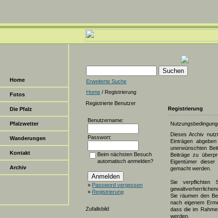
Home
Erweiterte Suche
Home
/ Registrierung
Fotos
Registrierte Benutzer
Registrierung
Die Pfalz
Benutzername:
Pfalzwetter
Nutzungsbedingung
Dieses Archiv nut
Passwort:
Wanderungen
Einträgen abgeben 
unerwünschten Beit
Kontakt
Beim nächsten Besuch
Beiträge zu überpr
automatisch anmelden?
Eigentümer dieser 
Archiv
gemacht werden.
Sie verpflichten 
»
Password vergessen
gewaltverherrlichen
»
Registrierung
Sie räumen den Bet
nach eigenem Erme
Zufallsbild
dass die im Rahmen
werden.