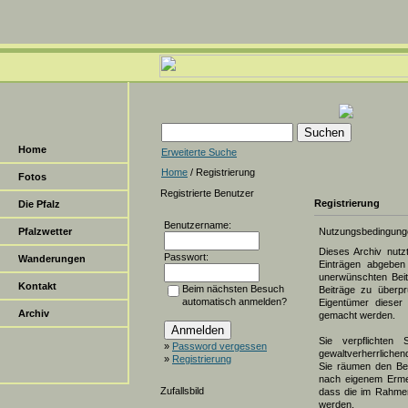
Home
Erweiterte Suche
Home
/ Registrierung
Fotos
Registrierte Benutzer
Registrierung
Die Pfalz
Benutzername:
Pfalzwetter
Nutzungsbedingung
Dieses Archiv nut
Passwort:
Wanderungen
Einträgen abgeben 
unerwünschten Beit
Kontakt
Beim nächsten Besuch
Beiträge zu überpr
automatisch anmelden?
Eigentümer dieser 
Archiv
gemacht werden.
Sie verpflichten 
»
Password vergessen
gewaltverherrlichen
»
Registrierung
Sie räumen den Bet
nach eigenem Erme
Zufallsbild
dass die im Rahmen
werden.