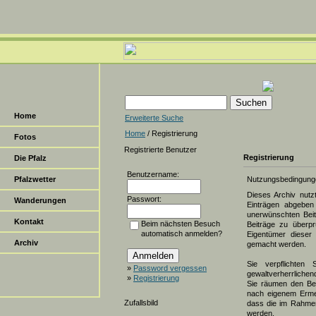
Home
Erweiterte Suche
Home
/ Registrierung
Fotos
Registrierte Benutzer
Registrierung
Die Pfalz
Benutzername:
Pfalzwetter
Nutzungsbedingung
Dieses Archiv nut
Passwort:
Wanderungen
Einträgen abgeben 
unerwünschten Beit
Kontakt
Beim nächsten Besuch
Beiträge zu überpr
automatisch anmelden?
Eigentümer dieser 
Archiv
gemacht werden.
Sie verpflichten 
»
Password vergessen
gewaltverherrlichen
»
Registrierung
Sie räumen den Bet
nach eigenem Erme
Zufallsbild
dass die im Rahmen
werden.