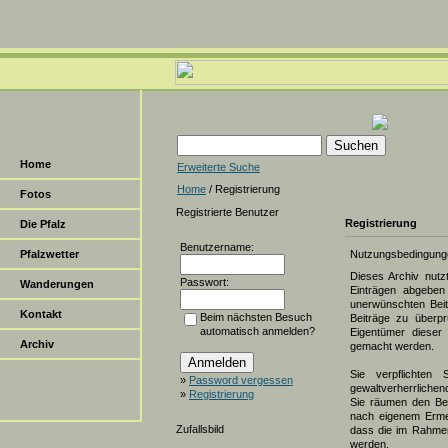
Home
Erweiterte Suche
Home
/ Registrierung
Fotos
Registrierte Benutzer
Registrierung
Die Pfalz
Benutzername:
Pfalzwetter
Nutzungsbedingung
Dieses Archiv nut
Passwort:
Wanderungen
Einträgen abgeben 
unerwünschten Beit
Kontakt
Beim nächsten Besuch
Beiträge zu überpr
automatisch anmelden?
Eigentümer dieser 
Archiv
gemacht werden.
Sie verpflichten 
»
Password vergessen
gewaltverherrlichen
»
Registrierung
Sie räumen den Bet
nach eigenem Erme
Zufallsbild
dass die im Rahmen
werden.