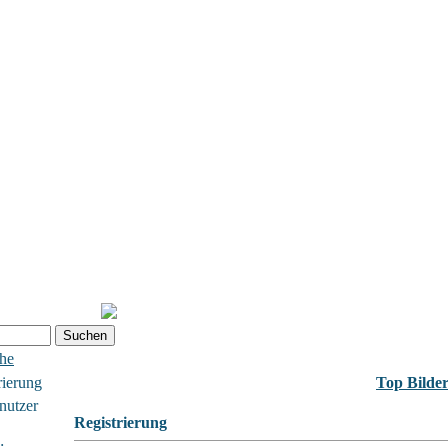
che
rierung
Top Bilde
nutzer
Registrierung
: