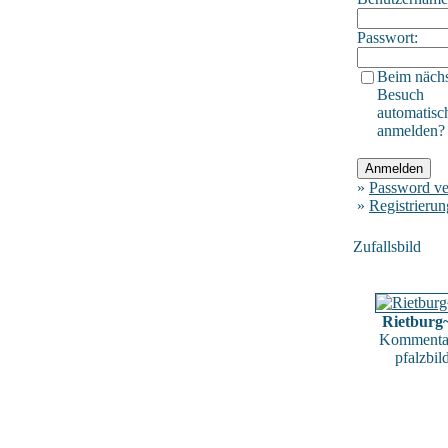
Passwort:
Beim näch
Besuch
automatisc
anmelden?
»
Password ve
»
Registrierun
Zufallsbild
Rietburg
Kommentar
pfalzbil