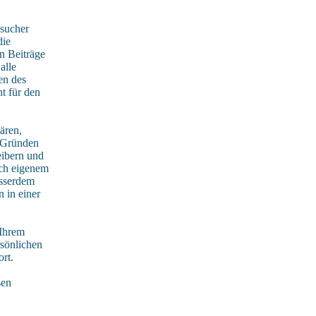
sucher
die
n Beiträge
alle
en des
t für den
ären,
n Gründen
eibern und
ach eigenem
usserdem
 in einer
 Ihrem
rsönlichen
rt.
sen