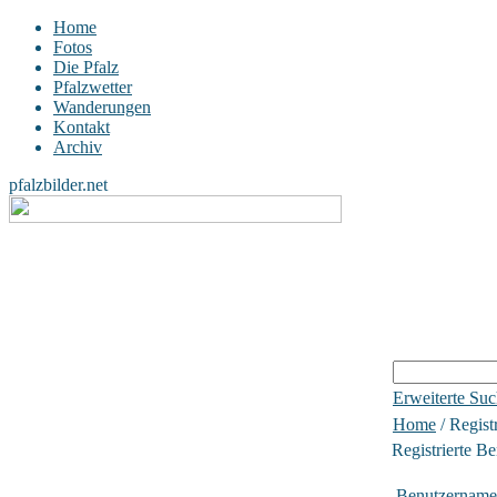
Home
Fotos
Die Pfalz
Pfalzwetter
Wanderungen
Kontakt
Archiv
pfalzbilder.net
Erweiterte Su
Home
/ Regist
Registrierte Be
Benutzername