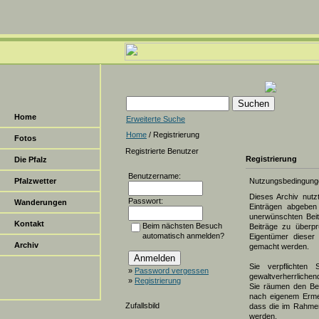
Home
Erweiterte Suche
Home
/ Registrierung
Fotos
Registrierte Benutzer
Registrierung
Die Pfalz
Benutzername:
Pfalzwetter
Nutzungsbedingung
Dieses Archiv nut
Passwort:
Wanderungen
Einträgen abgeben 
unerwünschten Beit
Kontakt
Beim nächsten Besuch
Beiträge zu überpr
automatisch anmelden?
Eigentümer dieser 
Archiv
gemacht werden.
Sie verpflichten 
»
Password vergessen
gewaltverherrlichen
»
Registrierung
Sie räumen den Bet
nach eigenem Erme
Zufallsbild
dass die im Rahmen
werden.