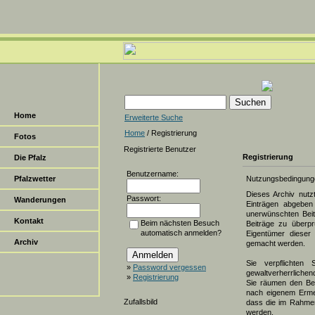
Home
Erweiterte Suche
Home
/ Registrierung
Fotos
Registrierte Benutzer
Registrierung
Die Pfalz
Benutzername:
Pfalzwetter
Nutzungsbedingung
Dieses Archiv nut
Passwort:
Wanderungen
Einträgen abgeben 
unerwünschten Beit
Kontakt
Beim nächsten Besuch
Beiträge zu überpr
automatisch anmelden?
Eigentümer dieser 
Archiv
gemacht werden.
Sie verpflichten 
»
Password vergessen
gewaltverherrlichen
»
Registrierung
Sie räumen den Bet
nach eigenem Erme
Zufallsbild
dass die im Rahmen
werden.