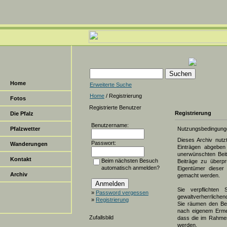
Home
Erweiterte Suche
Home
/ Registrierung
Fotos
Registrierte Benutzer
Registrierung
Die Pfalz
Benutzername:
Pfalzwetter
Nutzungsbedingung
Dieses Archiv nut
Passwort:
Wanderungen
Einträgen abgeben 
unerwünschten Beit
Kontakt
Beim nächsten Besuch
Beiträge zu überpr
automatisch anmelden?
Eigentümer dieser 
Archiv
gemacht werden.
Sie verpflichten 
»
Password vergessen
gewaltverherrlichen
»
Registrierung
Sie räumen den Bet
nach eigenem Erme
Zufallsbild
dass die im Rahmen
werden.