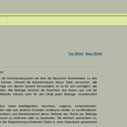
Top Bilder
Neue Bilder
en:
zt ein Kommentarsystem mit dem die Besucher Kommentare zu den
können. Obwohl die Administratoren dieser Seite versuchen, alle
räge von diesem System fernzuhalten, ist es für uns unmöglich, alle
üfen. Alle Beiträge drücken die Ansichten des Autors aus und die
Website können nicht für den Inhalt jedes Beitrags verantwortlich
Sich, keine beleidigenden, obszönen, vulgären, verleumdenden,
den oder aus anderen Gründen strafbaren Inhalte zu veröffentlichen.
reibern und Administratoren dieser Website das Recht ein, Beiträge
ssen zu entfernen oder zu bearbeiten. Sie stimmen ausserdem zu,
 der Registrierung erhobenen Daten in einer Datenbank gespeichert