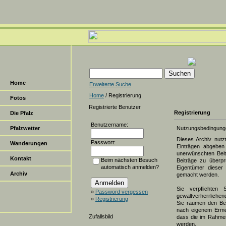
Home
Erweiterte Suche
Home
/ Registrierung
Fotos
Registrierte Benutzer
Registrierung
Die Pfalz
Benutzername:
Pfalzwetter
Nutzungsbedingung
Dieses Archiv nut
Passwort:
Wanderungen
Einträgen abgeben 
unerwünschten Beit
Kontakt
Beim nächsten Besuch
Beiträge zu überpr
automatisch anmelden?
Eigentümer dieser 
Archiv
gemacht werden.
Sie verpflichten 
»
Password vergessen
gewaltverherrlichen
»
Registrierung
Sie räumen den Bet
nach eigenem Erme
Zufallsbild
dass die im Rahmen
werden.