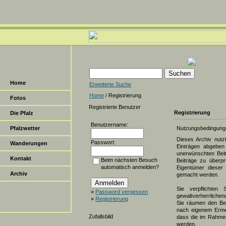
Home
Erweiterte Suche
Home
/ Registrierung
Fotos
Registrierte Benutzer
Registrierung
Die Pfalz
Benutzername:
Pfalzwetter
Nutzungsbedingung
Dieses Archiv nut
Passwort:
Wanderungen
Einträgen abgeben 
unerwünschten Beit
Kontakt
Beim nächsten Besuch
Beiträge zu überpr
automatisch anmelden?
Eigentümer dieser 
Archiv
gemacht werden.
Sie verpflichten 
»
Password vergessen
gewaltverherrlichen
»
Registrierung
Sie räumen den Bet
nach eigenem Erme
Zufallsbild
dass die im Rahmen
werden.