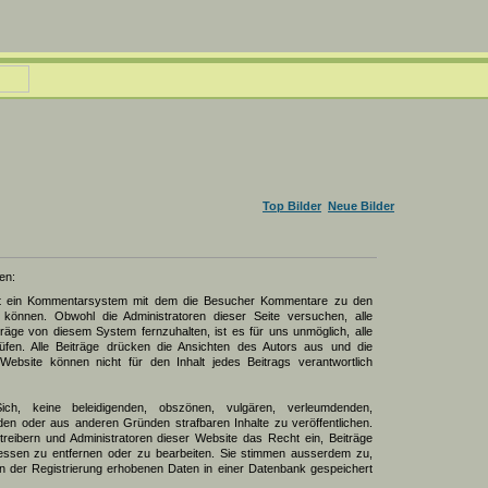
Top Bilder
Neue Bilder
en:
zt ein Kommentarsystem mit dem die Besucher Kommentare zu den
können. Obwohl die Administratoren dieser Seite versuchen, alle
räge von diesem System fernzuhalten, ist es für uns unmöglich, alle
üfen. Alle Beiträge drücken die Ansichten des Autors aus und die
Website können nicht für den Inhalt jedes Beitrags verantwortlich
Sich, keine beleidigenden, obszönen, vulgären, verleumdenden,
den oder aus anderen Gründen strafbaren Inhalte zu veröffentlichen.
reibern und Administratoren dieser Website das Recht ein, Beiträge
ssen zu entfernen oder zu bearbeiten. Sie stimmen ausserdem zu,
 der Registrierung erhobenen Daten in einer Datenbank gespeichert