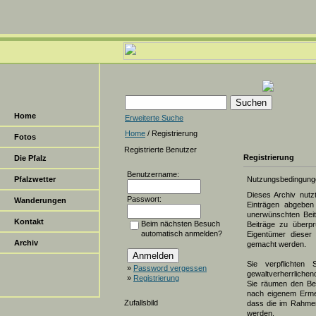
Home
Erweiterte Suche
Home
/ Registrierung
Fotos
Registrierte Benutzer
Registrierung
Die Pfalz
Benutzername:
Pfalzwetter
Nutzungsbedingung
Dieses Archiv nut
Passwort:
Wanderungen
Einträgen abgeben 
unerwünschten Beit
Kontakt
Beim nächsten Besuch
Beiträge zu überpr
automatisch anmelden?
Eigentümer dieser 
Archiv
gemacht werden.
Sie verpflichten 
»
Password vergessen
gewaltverherrlichen
»
Registrierung
Sie räumen den Bet
nach eigenem Erme
Zufallsbild
dass die im Rahmen
werden.