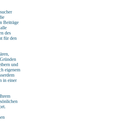
sucher
die
n Beiträge
alle
en des
t für den
ären,
n Gründen
eibern und
ach eigenem
usserdem
 in einer
 Ihrem
rsönlichen
rt.
sen