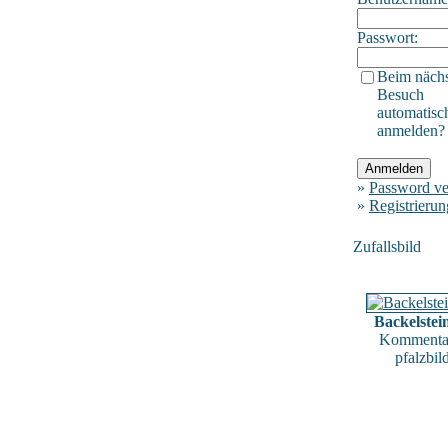
Passwort:
Beim näch
Besuch
automatisc
anmelden?
»
Password ve
»
Registrierun
Zufallsbild
Backelstei
Kommentar
pfalzbil