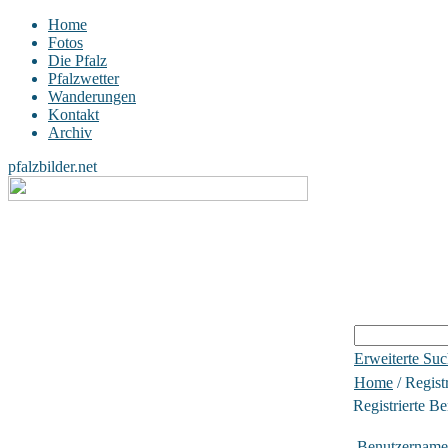
Home
Fotos
Die Pfalz
Pfalzwetter
Wanderungen
Kontakt
Archiv
pfalzbilder.net
Erweiterte Su
Home
/ Regist
Registrierte Be
Benutzername