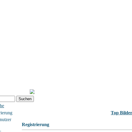
che
rierung
Top Bilde
nutzer
Registrierung
: