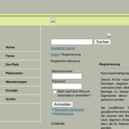
Home
Erweiterte Suche
Home
/ Registrierung
Fotos
Registrierte Benutzer
Registrierung
Die Pfalz
Benutzername:
Pfalzwetter
Nutzungsbedingung
Dieses Archiv nut
Passwort:
Wanderungen
Einträgen abgeben 
unerwünschten Beit
Kontakt
Beim nächsten Besuch
Beiträge zu überpr
automatisch anmelden?
Eigentümer dieser 
Archiv
gemacht werden.
Sie verpflichten 
»
Password vergessen
gewaltverherrlichen
»
Registrierung
Sie räumen den Bet
nach eigenem Erme
Zufallsbild
dass die im Rahmen
werden.