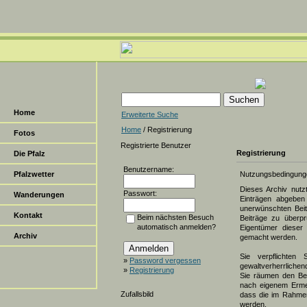
Home
Erweiterte Suche
Home
/ Registrierung
Fotos
Registrierte Benutzer
Registrierung
Die Pfalz
Benutzername:
Pfalzwetter
Nutzungsbedingung
Dieses Archiv nut
Passwort:
Wanderungen
Einträgen abgeben 
unerwünschten Beit
Kontakt
Beim nächsten Besuch
Beiträge zu überpr
automatisch anmelden?
Eigentümer dieser 
Archiv
gemacht werden.
Sie verpflichten 
»
Password vergessen
gewaltverherrlichen
»
Registrierung
Sie räumen den Bet
nach eigenem Erme
Zufallsbild
dass die im Rahmen
werden.