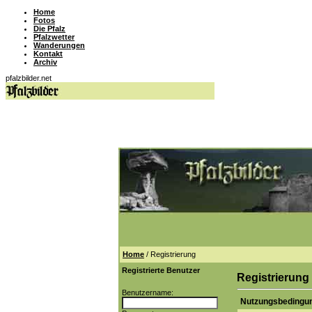
Home
Fotos
Die Pfalz
Pfalzwetter
Wanderungen
Kontakt
Archiv
pfalzbilder.net
Home
/ Registrierung
Registrierte Benutzer
Registrierung
Benutzername:
Nutzungsbedingu