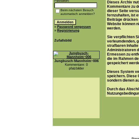
Passwort:
Dieses Archiv nu
Kommentare zu de
Beim nächsten Besuch
dieser Seite vers
automatisch anmelden?
fernzuhalten, ist 
Beiträge drücken 
Website können ni
»
Password vergessen
werden.
»
Registrierung
Sie verpflichten S
Zufallsbild
verleumdenden, g
strafbaren Inhalte
Administratoren d
Ermessen zu entf
die im Rahmen der
Jungbusch-Mannheim~006
gespeichert werd
Kommentare: 0
pfalzbilder
Dieses System ve
speichern. Diese 
sondern dienen au
Durch das Abschli
Nutzungsbedingun
Pow