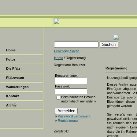
Home
Erweiterte Suche
Home
/ Registrierung
Fotos
Registrierte Benutzer
Registrierung
Die Pfalz
Benutzername:
Pfalzwetter
Nutzungsbedingung
Dieses Archiv nut
Passwort:
Wanderungen
Einträgen abgeben 
unerwünschten Beit
Kontakt
Beim nächsten Besuch
Beiträge zu überpr
automatisch anmelden?
Eigentümer dieser 
Archiv
gemacht werden.
Sie verpflichten 
»
Password vergessen
gewaltverherrlichen
»
Registrierung
Sie räumen den Bet
nach eigenem Erme
Zufallsbild
dass die im Rahmen
werden.