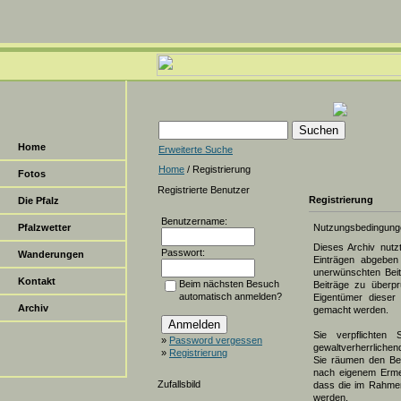
Home
Erweiterte Suche
Home
/ Registrierung
Fotos
Registrierte Benutzer
Registrierung
Die Pfalz
Benutzername:
Pfalzwetter
Nutzungsbedingung
Dieses Archiv nut
Passwort:
Wanderungen
Einträgen abgeben 
unerwünschten Beit
Kontakt
Beim nächsten Besuch
Beiträge zu überpr
automatisch anmelden?
Eigentümer dieser 
Archiv
gemacht werden.
Sie verpflichten 
»
Password vergessen
gewaltverherrlichen
»
Registrierung
Sie räumen den Bet
nach eigenem Erme
Zufallsbild
dass die im Rahmen
werden.