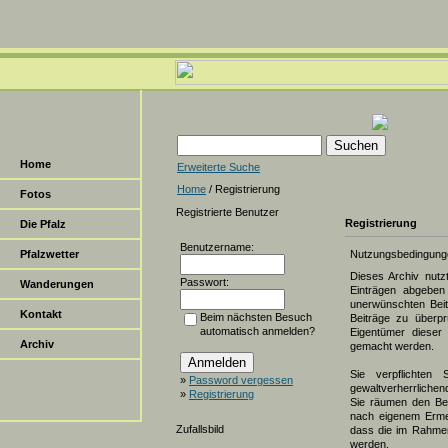
Home
Erweiterte Suche
Home
/ Registrierung
Fotos
Registrierte Benutzer
Registrierung
Die Pfalz
Benutzername:
Pfalzwetter
Nutzungsbedingung
Dieses Archiv nut
Passwort:
Wanderungen
Einträgen abgeben 
unerwünschten Beit
Kontakt
Beim nächsten Besuch
Beiträge zu überpr
automatisch anmelden?
Eigentümer dieser 
Archiv
gemacht werden.
Sie verpflichten 
»
Password vergessen
gewaltverherrlichen
»
Registrierung
Sie räumen den Bet
nach eigenem Erme
Zufallsbild
dass die im Rahmen
werden.