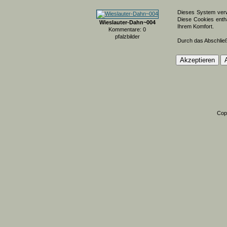
Dieses System verw
Diese Cookies entha
Wieslauter-Dahn~004
Ihrem Komfort.
Kommentare: 0
pfalzbilder
Durch das Abschlie
Cop