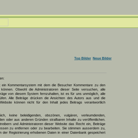
Top Bilder
Neue Bilder
en:
zt ein Kommentarsystem mit dem die Besucher Kommentare zu den
können. Obwohl die Administratoren dieser Seite versuchen, alle
räge von diesem System fernzuhalten, ist es für uns unmöglich, alle
üfen. Alle Beiträge drücken die Ansichten des Autors aus und die
Website können nicht für den Inhalt jedes Beitrags verantwortlich
Sich, keine beleidigenden, obszönen, vulgären, verleumdenden,
den oder aus anderen Gründen strafbaren Inhalte zu veröffentlichen.
reibern und Administratoren dieser Website das Recht ein, Beiträge
ssen zu entfernen oder zu bearbeiten. Sie stimmen ausserdem zu,
 der Registrierung erhobenen Daten in einer Datenbank gespeichert