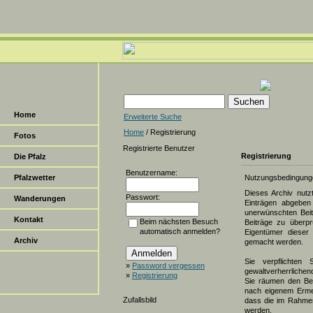
Home
Erweiterte Suche
Home
/ Registrierung
Fotos
Registrierte Benutzer
Registrierung
Die Pfalz
Benutzername:
Pfalzwetter
Nutzungsbedingung
Dieses Archiv nut
Passwort:
Wanderungen
Einträgen abgeben 
unerwünschten Beit
Kontakt
Beim nächsten Besuch
Beiträge zu überpr
automatisch anmelden?
Eigentümer dieser 
Archiv
gemacht werden.
Sie verpflichten 
»
Password vergessen
gewaltverherrlichen
»
Registrierung
Sie räumen den Bet
nach eigenem Erme
Zufallsbild
dass die im Rahmen
werden.