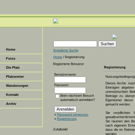
Home
Erweiterte Suche
Home
/ Registrierung
Fotos
Registrierte Benutzer
Registrierung
Die Pfalz
Benutzername:
Pfalzwetter
Nutzungsbedingung
Dieses Archiv nut
Passwort:
Wanderungen
Einträgen abgeben 
unerwünschten Beit
Kontakt
Beim nächsten Besuch
Beiträge zu überpr
automatisch anmelden?
Eigentümer dieser 
Archiv
gemacht werden.
Sie verpflichten 
»
Password vergessen
gewaltverherrlichen
»
Registrierung
Sie räumen den Bet
nach eigenem Erme
Zufallsbild
dass die im Rahmen
werden.