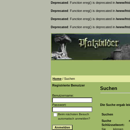
Deprecated
: Function ereg() is deprecated in
/www/htd
Deprecated
: Function ereg() is deprecated in
/www/htd
Deprecated
: Function ereg() is deprecated in
/www/htd
Deprecated
: Function ereg() is deprecated in
/www/htd
Home
/ Suchen
Registrierte Benutzer
Suchen
Benutzername:
Passwort:
Die Suche ergab leid
Beim nächsten Besuch
Suchen
automatisch anmelden?
Suche na
Schlüsselwort:
Sie können 