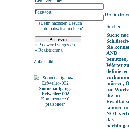
Benutzername:
Passwort:
Die Suche er
Beim nächsten Besuch
Suchen
automatisch anmelden?
Suche nac
Schlüssel
»
Password vergessen
Sie könne
»
Registrierung
AND
benutzen,
Zufallsbild
Wörter z
definieren
vorkomm
müssen, 
Sonnenaufgang-
für Wörte
Erfweiler~002
die im
Kommentare: 0
Resultat s
pfalzbilder
können u
NOT verbi
das
nachfolge