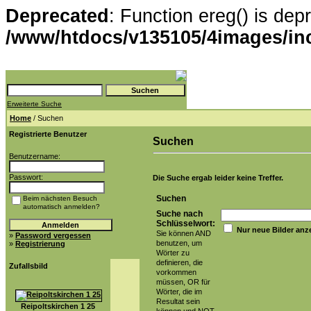
Deprecated
: Function ereg() is dep
/www/htdocs/v135105/4images/in
Erweiterte Suche
Home
/ Suchen
Registrierte Benutzer
Suchen
Benutzername:
Passwort:
Die Suche ergab leider keine Treffer.
Suchen
Beim nächsten Besuch
automatisch anmelden?
Suche nach
Schlüsselwort:
Nur neue Bilder anz
Sie können AND
»
Password vergessen
benutzen, um
»
Registrierung
Wörter zu
definieren, die
Zufallsbild
vorkommen
müssen, OR für
Wörter, die im
Resultat sein
Reipoltskirchen 1 25