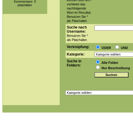
können und NOT
Kommentare: 0
verbietet das
pfalzbilder
nachfolgende
Wort im Resultat.
Benutzen Sie *
als Platzhalter.
Suche nach
Username:
Benutzen Sie *
als Platzhalter.
Verknüpfung:
ODER
UND
Kategorie:
Suche in
Alle Felder
Feldern:
Nur Beschreibung