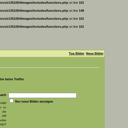
ocs/v135105/4images/includes/functions.php
on line
101
ocs/v135105/4images/includes/functions.php
on line
149
ocs/v135105/4images/includes/functions.php
on line
101
ocs/v135105/4images/includes/functions.php
on line
101
Top Bilder
Neue Bilder
er keine Treffer.
ch
Nur neue Bilder anzeigen
AND
er zu
die
, OR
ultat
 NOT