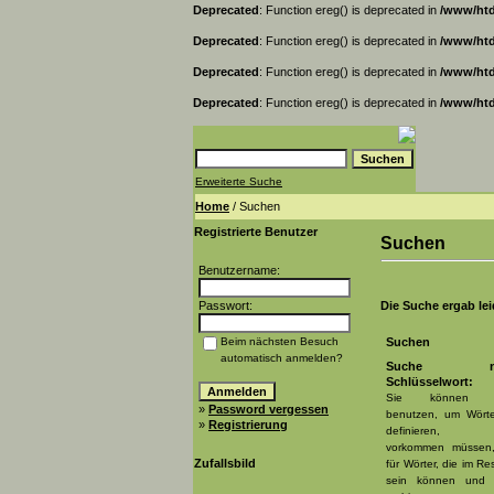
Deprecated
: Function ereg() is deprecated in
/www/htd
Deprecated
: Function ereg() is deprecated in
/www/htd
Deprecated
: Function ereg() is deprecated in
/www/htd
Deprecated
: Function ereg() is deprecated in
/www/htd
Erweiterte Suche
Home
/ Suchen
Registrierte Benutzer
Suchen
Benutzername:
Passwort:
Die Suche ergab leid
Beim nächsten Besuch
Suchen
automatisch anmelden?
Suche na
Schlüsselwort:
Sie können 
»
Password vergessen
benutzen, um Wört
»
Registrierung
definieren, 
vorkommen müssen
Zufallsbild
für Wörter, die im Res
sein können und