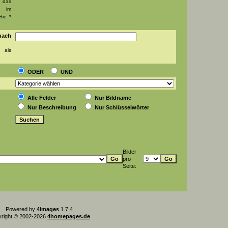
das
t im
Sie *
ch
 als
ODER
UND
Alle Felder
Nur Bildname
Nur Beschreibung
Nur Schlüsselwörter
Bilder
pro
Seite:
Powered by
4images
1.7.4
right © 2002-2026
4homepages.de