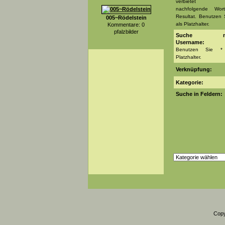
verbietet 
nachfolgende Wor
Resultat. Benutzen 
005~Rödelstein
als Platzhalter.
Kommentare: 0
pfalzbilder
Suche na
Username:
Benutzen Sie *
Platzhalter.
Verknüpfung:
Kategorie:
Suche in Feldern:
Copy