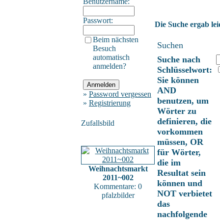
Benutzername:
Passwort:
Die Suche ergab lei
Beim nächsten
Suchen
Besuch
automatisch
Suche nach
anmelden?
Schlüsselwort:
Sie können
AND
»
Password vergessen
benutzen, um
»
Registrierung
Wörter zu
definieren, die
Zufallsbild
vorkommen
müssen, OR
für Wörter,
die im
Weihnachtsmarkt
Resultat sein
2011~002
können und
Kommentare: 0
NOT verbietet
pfalzbilder
das
nachfolgende