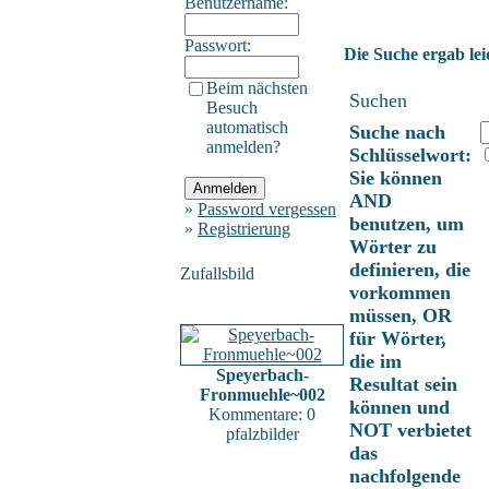
Benutzername:
Passwort:
Die Suche ergab lei
Beim nächsten
Suchen
Besuch
automatisch
Suche nach
anmelden?
Schlüsselwort:
Sie können
AND
»
Password vergessen
benutzen, um
»
Registrierung
Wörter zu
definieren, die
Zufallsbild
vorkommen
müssen, OR
für Wörter,
die im
Speyerbach-
Resultat sein
Fronmuehle~002
können und
Kommentare: 0
NOT verbietet
pfalzbilder
das
nachfolgende