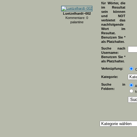
für Wörter, die
im Resultat
sein können
Luetzelhardt~002
und NOT
Kommentare: 0
verbietet das
palantine
nachfolgende
Wort im
Resultat.
Benutzen Sie *
als Platzhalter.
Suche nach
Username:
Benutzen Sie *
als Platzhalter.
Verknüpfung:
Kategorie:
Suche in
A
Feldern:
N