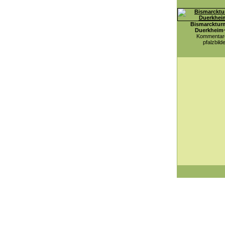
Bismarcktur
Duerkheim
Kommentare
pfalzbild