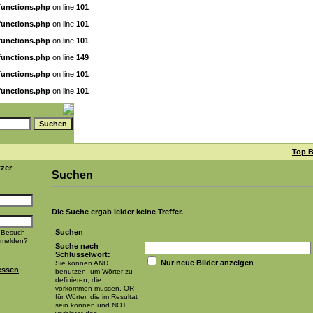
functions.php
on line
101
functions.php
on line
101
functions.php
on line
101
functions.php
on line
149
functions.php
on line
101
functions.php
on line
101
Top B
tzer
Suchen
Die Suche ergab leider keine Treffer.
Suchen
 Besuch
nmelden?
Suche nach
Schlüsselwort:
Nur neue Bilder anzeigen
Sie können AND
essen
benutzen, um Wörter zu
definieren, die
vorkommen müssen, OR
für Wörter, die im Resultat
sein können und NOT