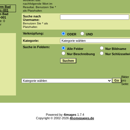
verbietet das
nachfolgende Wort im
Resultat. Benutzen Sie *
als Platzhalter.
m Bad
Suche nach
~001
Username:
: 0
Benutzen Sie * als
er
Platzhalter.
Verknüpfung:
ODER
UND
Kategorie:
Suche in Feldern:
Alle Felder
Nur Bildname
Nur Beschreibung
Nur Schlüsselwö
Bilder
pro
Seite:
Powered by
4images
1.7.4
Copyright © 2002-2026
4homepages.de