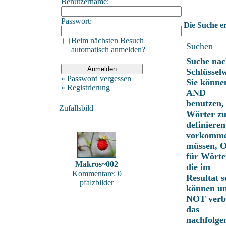
Benutzername:
Passwort:
Die Suche er
Beim nächsten Besuch
Suchen
automatisch anmelden?
Suche nac
Schlüssel
»
Password vergessen
Sie könne
»
Registrierung
AND
benutzen,
Zufallsbild
Wörter z
definieren
vorkomm
müssen, 
für Wörte
Makros~002
die im
Kommentare: 0
Resultat s
pfalzbilder
können u
NOT verbi
das
nachfolge