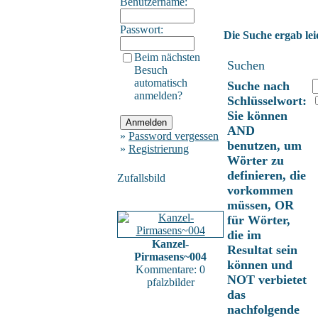
Benutzername:
Passwort:
Die Suche ergab lei
Beim nächsten
Suchen
Besuch
automatisch
Suche nach
anmelden?
Schlüsselwort:
Sie können
AND
»
Password vergessen
benutzen, um
»
Registrierung
Wörter zu
definieren, die
Zufallsbild
vorkommen
müssen, OR
für Wörter,
die im
Kanzel-
Resultat sein
Pirmasens~004
können und
Kommentare: 0
NOT verbietet
pfalzbilder
das
nachfolgende