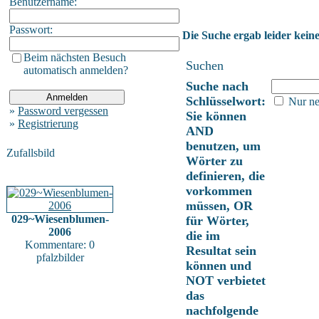
Benutzername:
Passwort:
Die Suche ergab leider keine
Beim nächsten Besuch
Suchen
automatisch anmelden?
Suche nach
Schlüsselwort:
Nur ne
»
Password vergessen
Sie können
»
Registrierung
AND
benutzen, um
Zufallsbild
Wörter zu
definieren, die
vorkommen
müssen, OR
029~Wiesenblumen-
für Wörter,
2006
die im
Kommentare: 0
Resultat sein
pfalzbilder
können und
NOT verbietet
das
nachfolgende