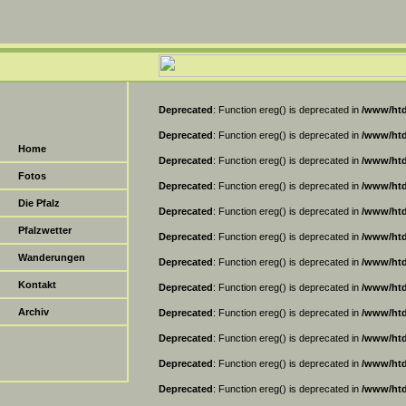
Deprecated
: Function ereg() is deprecated in
/www/htd
Deprecated
: Function ereg() is deprecated in
/www/htd
Home
Deprecated
: Function ereg() is deprecated in
/www/htd
Fotos
Deprecated
: Function ereg() is deprecated in
/www/htd
Die Pfalz
Deprecated
: Function ereg() is deprecated in
/www/htd
Pfalzwetter
Deprecated
: Function ereg() is deprecated in
/www/htd
Wanderungen
Deprecated
: Function ereg() is deprecated in
/www/htd
Kontakt
Deprecated
: Function ereg() is deprecated in
/www/htd
Archiv
Deprecated
: Function ereg() is deprecated in
/www/htd
Deprecated
: Function ereg() is deprecated in
/www/htd
Deprecated
: Function ereg() is deprecated in
/www/htd
Deprecated
: Function ereg() is deprecated in
/www/htd