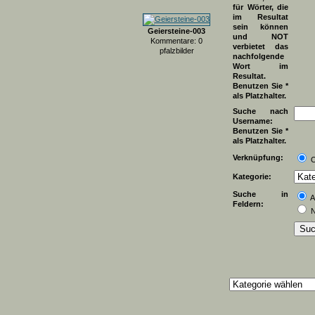
für Wörter, die
im Resultat
sein können
Geiersteine-003
und NOT
Kommentare: 0
verbietet das
pfalzbilder
nachfolgende
Wort im
Resultat.
Benutzen Sie *
als Platzhalter.
Suche nach
Username:
Benutzen Sie *
als Platzhalter.
Verknüpfung:
Kategorie:
Suche in
A
Feldern:
N