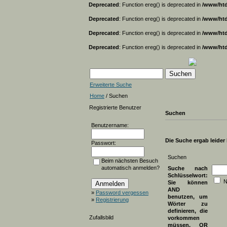
Deprecated
: Function ereg() is deprecated in
/www/htd
Deprecated
: Function ereg() is deprecated in
/www/htd
Deprecated
: Function ereg() is deprecated in
/www/htd
Deprecated
: Function ereg() is deprecated in
/www/htd
Erweiterte Suche
Home
/ Suchen
Registrierte Benutzer
Suchen
Benutzername:
Die Suche ergab leider k
Passwort:
Suchen
Beim nächsten Besuch
automatisch anmelden?
Suche nach
Schlüsselwort:
N
Sie können
AND
»
Password vergessen
benutzen, um
»
Registrierung
Wörter zu
definieren, die
Zufallsbild
vorkommen
müssen, OR