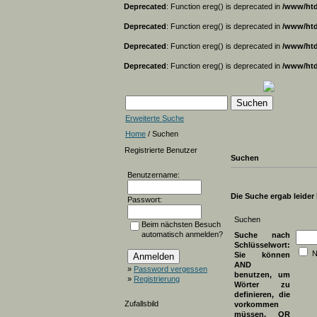
Deprecated
: Function ereg() is deprecated in
/www/htd
Deprecated
: Function ereg() is deprecated in
/www/htd
Deprecated
: Function ereg() is deprecated in
/www/htd
Deprecated
: Function ereg() is deprecated in
/www/htd
Erweiterte Suche
Home
/ Suchen
Registrierte Benutzer
Suchen
Benutzername:
Die Suche ergab leider k
Passwort:
Suchen
Beim nächsten Besuch
automatisch anmelden?
Suche nach
Schlüsselwort:
N
Sie können
AND
»
Password vergessen
benutzen, um
»
Registrierung
Wörter zu
definieren, die
Zufallsbild
vorkommen
müssen, OR