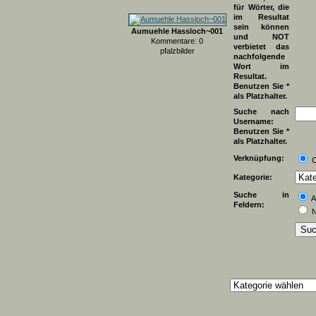
für Wörter, die
im Resultat
sein können
Aumuehle Hassloch~001
und NOT
Kommentare: 0
verbietet das
pfalzbilder
nachfolgende
Wort im
Resultat.
Benutzen Sie *
als Platzhalter.
Suche nach
Username:
Benutzen Sie *
als Platzhalter.
Verknüpfung:
Kategorie:
Suche in
A
Feldern:
N