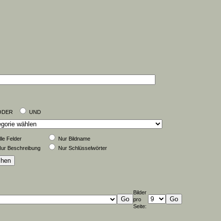
ODER
UND
lle Felder
Nur Bildname
ur Beschreibung
Nur Schlüsselwörter
Bilder
pro
Seite: