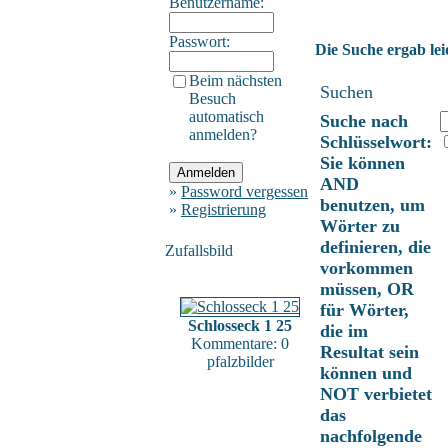
Benutzername:
Passwort:
Die Suche ergab lei
Beim nächsten
Suchen
Besuch
automatisch
Suche nach
anmelden?
Schlüsselwort:
Sie können
AND
»
Password vergessen
benutzen, um
»
Registrierung
Wörter zu
definieren, die
Zufallsbild
vorkommen
müssen, OR
für Wörter,
Schlosseck 1 25
die im
Kommentare: 0
Resultat sein
pfalzbilder
können und
NOT verbietet
das
nachfolgende