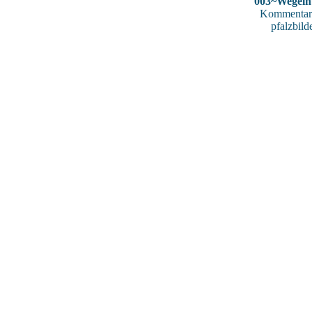
003~Wegeln
Kommentar
pfalzbild