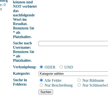
burg
können und
e: 0
NOT verbietet
er
das
nachfolgende
Wort im
Resultat.
Benutzen Sie
* als
Platzhalter.
Suche nach
Username:
Benutzen Sie
* als
Platzhalter.
Verknüpfung:
ODER
UND
Kategorie:
Suche in
Alle Felder
Nur Bildname
Feldern:
Nur Beschreibung
Nur Schlüsselwö