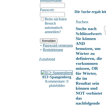
Benutzername:
Passwort:
Die Suche ergab lei
Beim nächsten
Suchen
Besuch
automatisch
Suche nach
anmelden?
Schlüsselwort:
Sie können
AND
»
Password vergessen
benutzen, um
»
Registrierung
Wörter zu
definieren, die
Zufallsbild
vorkommen
müssen, OR
für Wörter,
013~Spangenberg
die im
Kommentare: 0
Resultat sein
pfalzbilder
können und
NOT verbietet
das
nachfolgende