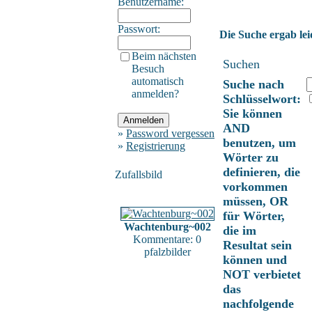
Benutzername:
Passwort:
Die Suche ergab lei
Beim nächsten
Suchen
Besuch
automatisch
Suche nach
anmelden?
Schlüsselwort:
Sie können
AND
»
Password vergessen
benutzen, um
»
Registrierung
Wörter zu
definieren, die
Zufallsbild
vorkommen
müssen, OR
für Wörter,
Wachtenburg~002
die im
Kommentare: 0
Resultat sein
pfalzbilder
können und
NOT verbietet
das
nachfolgende