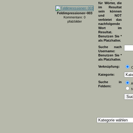
für Wörter, die
im Resultat
sein können
Feldimpressionen~003
und NOT
Kommentare: 0
verbietet das
pfalzbilder
nachfolgende
Wort im
Resultat.
Benutzen Sie *
als Platzhalter.
Suche nach
Username:
Benutzen Sie *
als Platzhalter.
Verknüpfung:
Kategorie:
Suche in
A
Feldern:
N