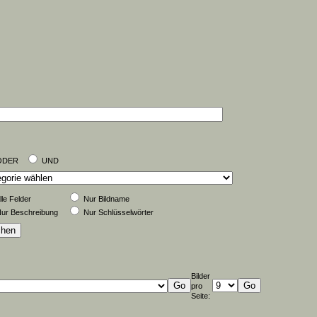
ODER
UND
lle Felder
Nur Bildname
ur Beschreibung
Nur Schlüsselwörter
Bilder
pro
Seite: