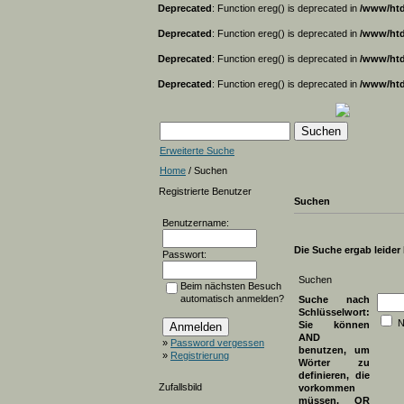
Deprecated
: Function ereg() is deprecated in
/www/htd
Deprecated
: Function ereg() is deprecated in
/www/htd
Deprecated
: Function ereg() is deprecated in
/www/htd
Deprecated
: Function ereg() is deprecated in
/www/htd
Erweiterte Suche
Home
/ Suchen
Registrierte Benutzer
Suchen
Benutzername:
Die Suche ergab leider k
Passwort:
Suchen
Beim nächsten Besuch
automatisch anmelden?
Suche nach
Schlüsselwort:
N
Sie können
AND
»
Password vergessen
benutzen, um
»
Registrierung
Wörter zu
definieren, die
Zufallsbild
vorkommen
müssen, OR