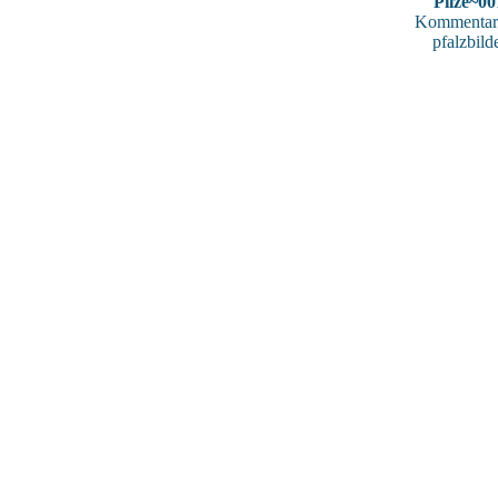
Pilze~00
Kommentar
pfalzbild