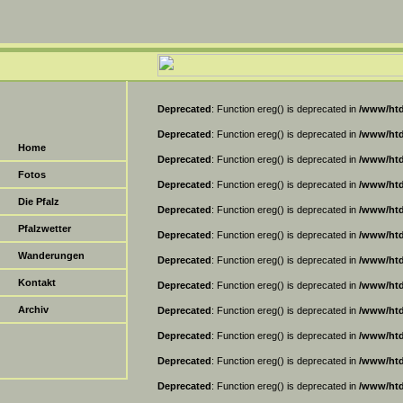
Deprecated
: Function ereg() is deprecated in
/www/htd
Deprecated
: Function ereg() is deprecated in
/www/htd
Home
Deprecated
: Function ereg() is deprecated in
/www/htd
Fotos
Deprecated
: Function ereg() is deprecated in
/www/htd
Die Pfalz
Deprecated
: Function ereg() is deprecated in
/www/htd
Pfalzwetter
Deprecated
: Function ereg() is deprecated in
/www/htd
Wanderungen
Deprecated
: Function ereg() is deprecated in
/www/htd
Kontakt
Deprecated
: Function ereg() is deprecated in
/www/htd
Archiv
Deprecated
: Function ereg() is deprecated in
/www/htd
Deprecated
: Function ereg() is deprecated in
/www/htd
Deprecated
: Function ereg() is deprecated in
/www/htd
Deprecated
: Function ereg() is deprecated in
/www/htd