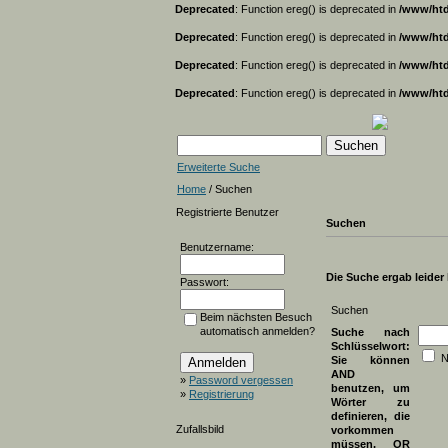
Deprecated
: Function ereg() is deprecated in
/www/htd
Deprecated
: Function ereg() is deprecated in
/www/htd
Deprecated
: Function ereg() is deprecated in
/www/htd
Deprecated
: Function ereg() is deprecated in
/www/htd
Erweiterte Suche
Home
/ Suchen
Registrierte Benutzer
Suchen
Benutzername:
Die Suche ergab leider k
Passwort:
Suchen
Beim nächsten Besuch
automatisch anmelden?
Suche nach
Schlüsselwort:
N
Sie können
AND
»
Password vergessen
benutzen, um
»
Registrierung
Wörter zu
definieren, die
Zufallsbild
vorkommen
müssen, OR