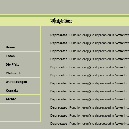
Deprecated
: Function ereg() is deprecated in
/www/htd
Deprecated
: Function ereg() is deprecated in
/www/htd
Home
Deprecated
: Function ereg() is deprecated in
/www/htd
Fotos
Deprecated
: Function ereg() is deprecated in
/www/htd
Die Pfalz
Deprecated
: Function ereg() is deprecated in
/www/htd
Pfalzwetter
Deprecated
: Function ereg() is deprecated in
/www/htd
Wanderungen
Deprecated
: Function ereg() is deprecated in
/www/htd
Kontakt
Deprecated
: Function ereg() is deprecated in
/www/htd
Archiv
Deprecated
: Function ereg() is deprecated in
/www/htd
Deprecated
: Function ereg() is deprecated in
/www/htd
Deprecated
: Function ereg() is deprecated in
/www/htd
Deprecated
: Function ereg() is deprecated in
/www/htd