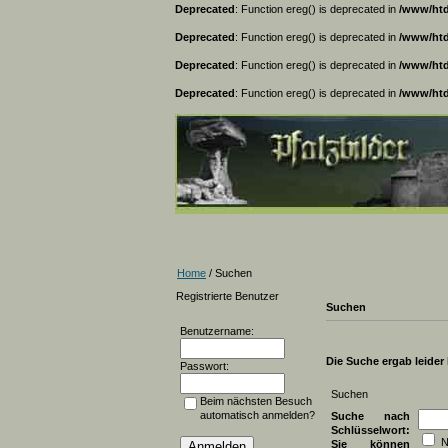
Deprecated
: Function ereg() is deprecated in
/www/htd
Deprecated
: Function ereg() is deprecated in
/www/htd
Deprecated
: Function ereg() is deprecated in
/www/htd
Deprecated
: Function ereg() is deprecated in
/www/htd
Home
/ Suchen
Registrierte Benutzer
Suchen
Benutzername:
Die Suche ergab leider k
Passwort:
Suchen
Beim nächsten Besuch
automatisch anmelden?
Suche nach
Schlüsselwort:
N
Sie können