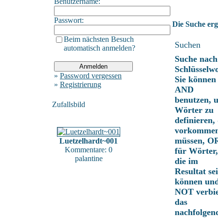
Benutzername:
Passwort:
Die Suche erga
Beim nächsten Besuch
Suchen
automatisch anmelden?
Suche nach
Schlüsselwo
»
Password vergessen
Sie können
»
Registrierung
AND
benutzen, 
Zufallsbild
Wörter zu
definieren, 
vorkomme
müssen, O
Luetzelhardt~001
Kommentare: 0
für Wörter,
palantine
die im
Resultat se
können un
NOT verbie
das
nachfolgen