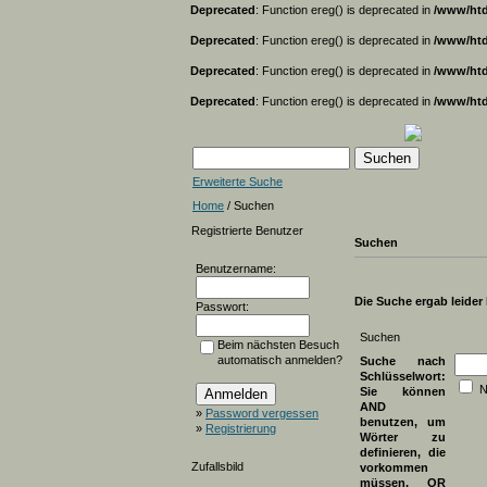
Deprecated
: Function ereg() is deprecated in
/www/htd
Deprecated
: Function ereg() is deprecated in
/www/htd
Deprecated
: Function ereg() is deprecated in
/www/htd
Deprecated
: Function ereg() is deprecated in
/www/htd
Erweiterte Suche
Home
/ Suchen
Registrierte Benutzer
Suchen
Benutzername:
Die Suche ergab leider k
Passwort:
Suchen
Beim nächsten Besuch
automatisch anmelden?
Suche nach
Schlüsselwort:
N
Sie können
AND
»
Password vergessen
benutzen, um
»
Registrierung
Wörter zu
definieren, die
Zufallsbild
vorkommen
müssen, OR