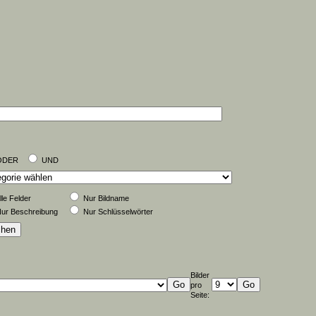
ODER
UND
lle Felder
Nur Bildname
ur Beschreibung
Nur Schlüsselwörter
Bilder
pro
Seite: