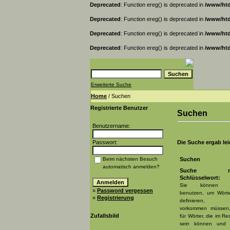
Deprecated
: Function ereg() is deprecated in
/www/htd
Deprecated
: Function ereg() is deprecated in
/www/htd
Deprecated
: Function ereg() is deprecated in
/www/htd
Deprecated
: Function ereg() is deprecated in
/www/htd
Erweiterte Suche
Home
/ Suchen
Registrierte Benutzer
Suchen
Benutzername:
Passwort:
Die Suche ergab leid
Beim nächsten Besuch
Suchen
automatisch anmelden?
Suche na
Schlüsselwort:
Sie können 
»
Password vergessen
benutzen, um Wört
»
Registrierung
definieren, 
vorkommen müssen
Zufallsbild
für Wörter, die im Res
sein können und