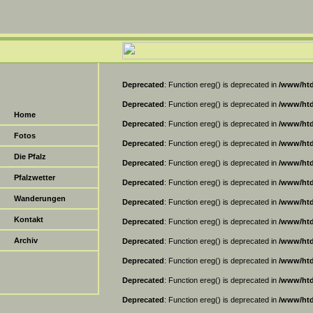
Deprecated
: Function ereg() is deprecated in
/www/htd
Deprecated
: Function ereg() is deprecated in
/www/htd
Home
Deprecated
: Function ereg() is deprecated in
/www/htd
Fotos
Deprecated
: Function ereg() is deprecated in
/www/htd
Die Pfalz
Deprecated
: Function ereg() is deprecated in
/www/htd
Pfalzwetter
Deprecated
: Function ereg() is deprecated in
/www/htd
Wanderungen
Deprecated
: Function ereg() is deprecated in
/www/htd
Kontakt
Deprecated
: Function ereg() is deprecated in
/www/htd
Archiv
Deprecated
: Function ereg() is deprecated in
/www/htd
Deprecated
: Function ereg() is deprecated in
/www/htd
Deprecated
: Function ereg() is deprecated in
/www/htd
Deprecated
: Function ereg() is deprecated in
/www/htd