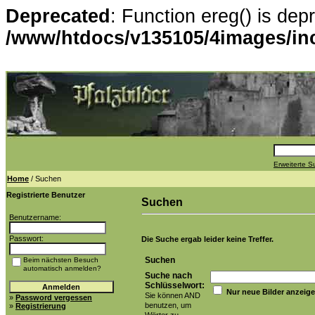
Deprecated
: Function ereg() is dep
/www/htdocs/v135105/4images/in
Erweiterte 
Home
/ Suchen
Registrierte Benutzer
Suchen
Benutzername:
Passwort:
Die Suche ergab leider keine Treffer.
Suchen
Beim nächsten Besuch
automatisch anmelden?
Suche nach
Schlüsselwort:
Nur neue Bilder anzeig
Sie können AND
»
Password vergessen
benutzen, um
»
Registrierung