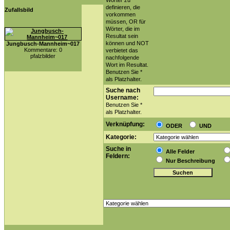
Wörter zu
definieren, die
Zufallsbild
vorkommen
müssen, OR für
Wörter, die im
Resultat sein
können und NOT
Jungbusch-Mannheim~017
Kommentare: 0
verbietet das
pfalzbilder
nachfolgende
Wort im Resultat.
Benutzen Sie *
als Platzhalter.
Suche nach
Username:
Benutzen Sie *
als Platzhalter.
Verknüpfung:
ODER
UND
Kategorie:
Suche in
Alle Felder
Feldern:
Nur Beschreibung