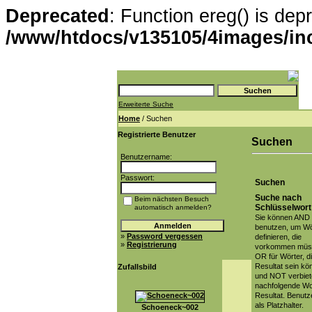
Deprecated
: Function ereg() is dep
/www/htdocs/v135105/4images/in
Erweiterte Suche
Home
/ Suchen
Registrierte Benutzer
Suchen
Benutzername:
Passwort:
Suchen
Suche nach
Beim nächsten Besuch
Schlüsselwort
automatisch anmelden?
Sie können AND
benutzen, um Wö
»
Password vergessen
definieren, die
»
Registrierung
vorkommen müs
OR für Wörter, d
Resultat sein kö
Zufallsbild
und NOT verbiet
nachfolgende Wo
Resultat. Benutz
als Platzhalter.
Schoeneck~002