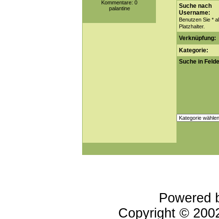
Kommentare: 0
Suche nach
palantine
Username:
Benutzen Sie * a
Platzhalter.
Verknüpfung:
Kategorie:
Suche in Felde
Powered 
Copyright © 20