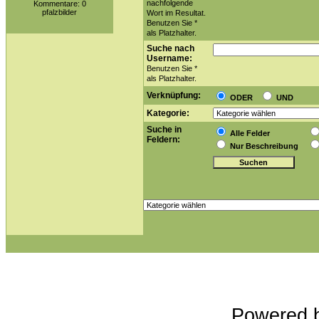
nachfolgende
Kommentare: 0
pfalzbilder
Wort im Resultat.
Benutzen Sie *
als Platzhalter.
Suche nach
Username:
Benutzen Sie *
als Platzhalter.
Verknüpfung:
ODER
UND
Kategorie:
Suche in
Alle Felder
Feldern:
Nur Beschreibung
Powered 