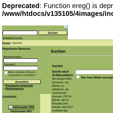
Deprecated
: Function ereg() is dep
/www/htdocs/v135105/4images/in
Erweiterte Suche
Home
/ Suchen
Registrierte Benutzer
Suchen
Benutzername:
Passwort:
Suchen
Suche nach
Beim nächsten Besuch
Schlüsselwort:
automatisch anmelden?
Nur neue Bilder anzeig
Sie können AND
benutzen, um
»
Password vergessen
Wörter zu
»
Registrierung
definieren, die
vorkommen
müssen, OR für
Zufallsbild
Wörter, die im
Resultat sein
können und NOT
verbietet das
Adelsnadel~004