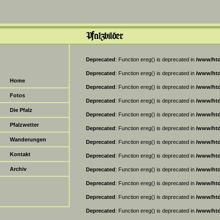
Deprecated
: Function ereg() is deprecated in
/www/htd
Deprecated
: Function ereg() is deprecated in
/www/htd
Home
Deprecated
: Function ereg() is deprecated in
/www/htd
Fotos
Deprecated
: Function ereg() is deprecated in
/www/htd
Die Pfalz
Deprecated
: Function ereg() is deprecated in
/www/htd
Pfalzwetter
Deprecated
: Function ereg() is deprecated in
/www/htd
Wanderungen
Deprecated
: Function ereg() is deprecated in
/www/htd
Kontakt
Deprecated
: Function ereg() is deprecated in
/www/htd
Archiv
Deprecated
: Function ereg() is deprecated in
/www/htd
Deprecated
: Function ereg() is deprecated in
/www/htd
Deprecated
: Function ereg() is deprecated in
/www/htd
Deprecated
: Function ereg() is deprecated in
/www/htd