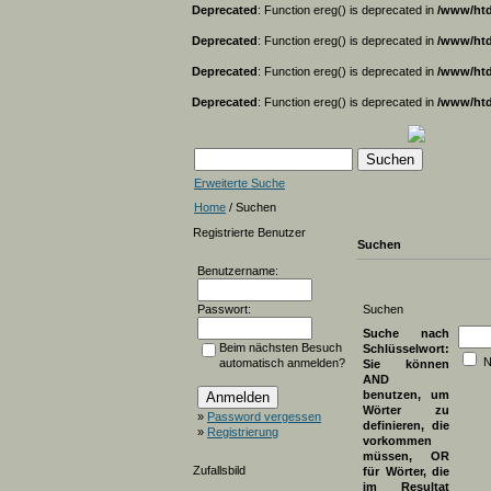
Deprecated
: Function ereg() is deprecated in
/www/htd
Deprecated
: Function ereg() is deprecated in
/www/htd
Deprecated
: Function ereg() is deprecated in
/www/htd
Deprecated
: Function ereg() is deprecated in
/www/htd
Erweiterte Suche
Home
/ Suchen
Registrierte Benutzer
Suchen
Benutzername:
Passwort:
Suchen
Suche nach
Beim nächsten Besuch
Schlüsselwort:
N
automatisch anmelden?
Sie können
AND
benutzen, um
Wörter zu
»
Password vergessen
definieren, die
»
Registrierung
vorkommen
müssen, OR
Zufallsbild
für Wörter, die
im Resultat