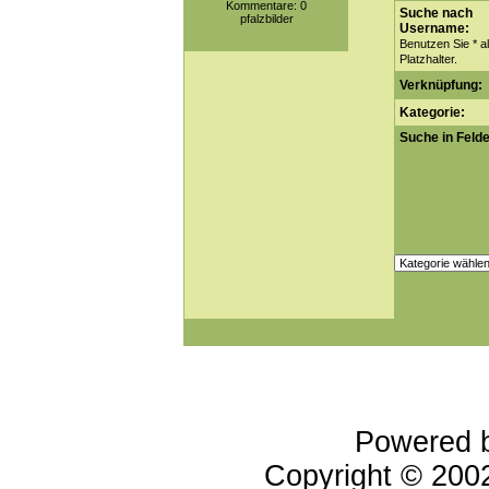
Kommentare: 0
Suche nach
pfalzbilder
Username:
Benutzen Sie * a
Platzhalter.
Verknüpfung:
Kategorie:
Suche in Felde
Powered 
Copyright © 20