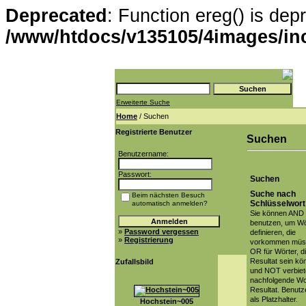
Deprecated
: Function ereg() is dep
/www/htdocs/v135105/4images/in
Erweiterte Suche
Home
/ Suchen
Registrierte Benutzer
Suchen
Benutzername:
Passwort:
Suchen
Suche nach
Beim nächsten Besuch
Schlüsselwort
automatisch anmelden?
Sie können AND
benutzen, um Wö
»
Password vergessen
definieren, die
»
Registrierung
vorkommen müs
OR für Wörter, d
Resultat sein kö
Zufallsbild
und NOT verbiet
nachfolgende Wo
Resultat. Benutz
als Platzhalter.
Hochstein~005